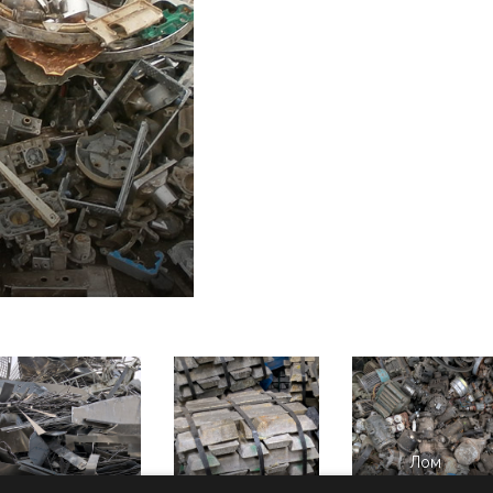
Лом
Лом алюминия
Чушка
электромоторов