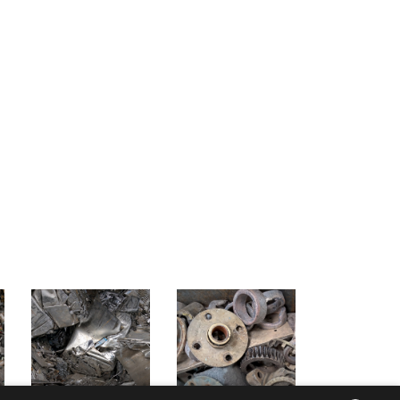
Лом нержавейки
Лом бронзы