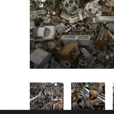
Лом меди
Лом латуни